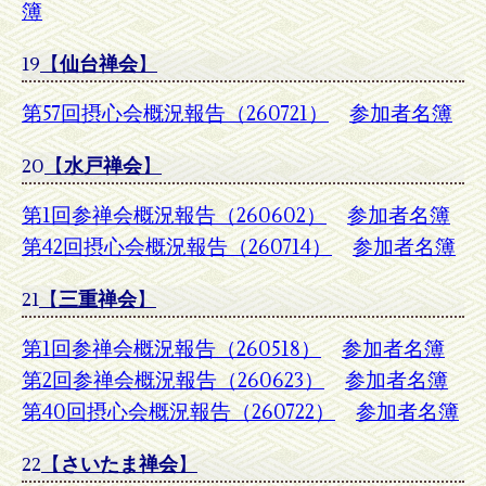
簿
19
【
仙台禅会
】
第57回摂心会概況報告（260721）
参加者名簿
20
【
水戸禅会
】
第1回参禅会概況報告（260602）
参加者名簿
第42回摂心会概況報告（260714）
参加者名簿
21
【
三重禅会
】
第1回参禅会概況報告（260518）
参加者名簿
第2回参禅会概況報告（260623）
参加者名簿
第40回摂心会概況報告（260722）
参加者名簿
22
【
さいたま禅会
】