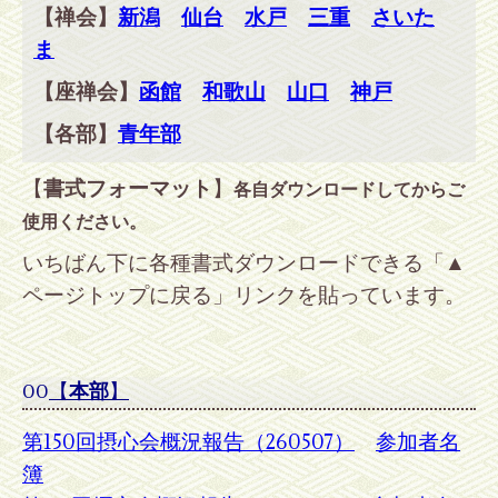
【禅会】
新潟
仙台
水戸
三重
さいた
ま
【座禅会】
函館
和歌山
山口
神戸
【各部】
青年部
【
書式フォーマット
】
各自ダウンロードしてからご
使用ください。
いちばん下に各種書式ダウンロードできる「▲
ページトップに戻る」リンクを貼っています。
00
【
本部
】
第150回摂心会概況報告（260507）
参加者名
簿