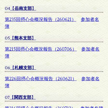
04
【
岳南支部
】
第235回摂心会概況報告（260621）
参加者名
簿
05
【
熊本支部
】
第215回摂心会概況報告（260706）
参加者名
簿
06
【
札幌支部
】
第226回摂心会概況報告（260621）
参加者名
簿
07
【
関西支部
】