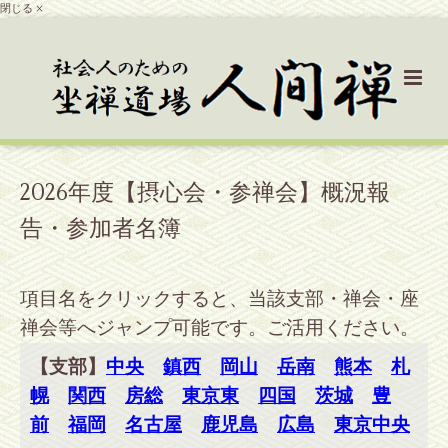
閉じる ×
2026年度【摂心会・参禅会】概況報
告・参加者名簿
項目名をクリックすると、当該支部・禅会・座
禅会等へジャンプ可能です。ご活用ください。
【支部】
中央
鎮西
岡山
岳南
熊本
札
幌
関西
房総
東京東
四国
茨城
豊
前
福岡
名古屋
鹿児島
広島
東京中央