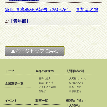
第1回参禅会概況報告（260526）
参加者名簿
27
【
青年部
】
トップ
座禅のすすめ
人間形成の禅
座禅の仕方
人間禅について
道場での作法
修行について
全国道場一覧
よくあるご質問
沿革・歴史
体験談
出版物案内
イベント
動画一覧
機関誌『禅』・
『人間禅』