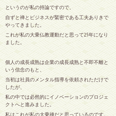
というのが私の持論ですので、
自ずと禅とビジネスが緊密である工夫ありきで
やってきました。
これが私の大乗仏教運動だと思って
25
年になり
ました。
個人の成長成熟は企業の成長成熟と不即不離と
いう信念のもと、
当初は社員のメンタル指導を依頼されただけで
したが、
私の中では必然的にイノベーションのプロジェ
クトへと進みました。
私はこれが私の大乗禅だと思っているのです。