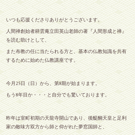
いつも応援くださりありがとうございます。
人間禅創始者耕雲庵立田英山老師の著『人間形成と禅』
を読む助けとして、
また布教の任に当たられる方と、基本の仏教知識を共有
するために始めた仏教講座です。
25
8
今月
日（日）から、第
期が始まります。
8
もう
年目か・・・と自分でも驚いております。
昨年は室町初期の天龍寺開山であり、後醍醐天皇と足利
家の敵味方双方から師と仰がれた夢窓国師と、