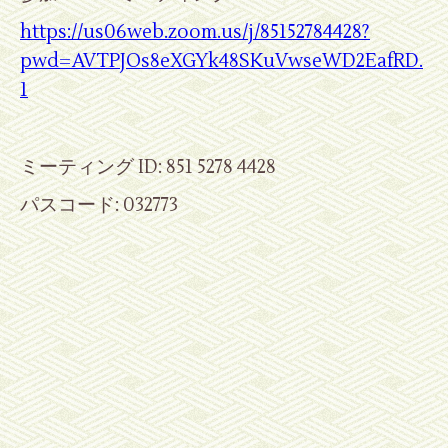
https://us06web.zoom.us/j/85152784428?
pwd=AVTPJOs8eXGYk48SKuVwseWD2EafRD.
1
ミーティング
ID: 851 5278 4428
パスコード
: 032773