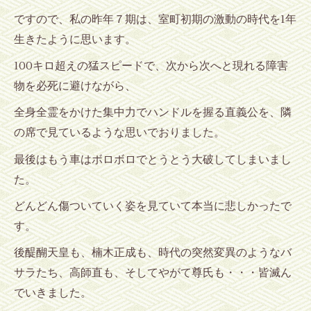
1
ですので、私の昨年７期は、室町初期の激動の時代を
年
生きたように思います。
100
キロ超えの猛スピードで、次から次へと現れる障害
物を必死に避けながら、
全身全霊をかけた集中力でハンドルを握る直義公を、隣
の席で見ているような思いでおりました。
最後はもう車はボロボロでとうとう大破してしまいまし
た。
どんどん傷ついていく姿を見ていて本当に悲しかったで
す。
後醍醐天皇も、楠木正成も、時代の突然変異のようなバ
サラたち、高師直も、そしてやがて尊氏も・・・皆滅ん
でいきました。