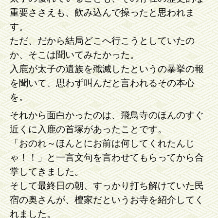
重要ささえも、
飲み込んで操ったと思われま
す。
ただ、だから結局どこへ行こうとしていたの
か、そこは聞いてみたかった。
入鹿が太子の遺族を殲滅したというの暴挙の報
を聞いて、思わず叫んだと言われるその本心
を。
それから面白かったのは、飛鳥寺のほんのすぐ
近くに入鹿の首塚があったことです。
「おのれ～ほんとにお前は何してくれたんじ
ゃ！！」と一言文句を言わせてもらってから合
掌してきました。
そして最終日の朝、すっかり打ち解けていた民
宿の奥さんが、檀家だというお寺を紹介してく
れました。