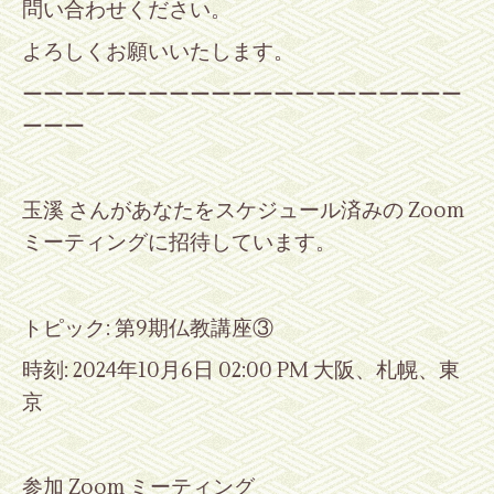
問い合わせください。
よろしくお願いいたします。
ーーーーーーーーーーーーーーーーーーーーー
ーーー
玉溪 さんがあなたをスケジュール済みの
Zoom
ミーティングに招待しています。
トピック
:
第
9
期仏教講座
③
時刻
: 2024
年
10
月
6
日
02:00 PM
大阪、札幌、東
京
参加
Zoom
ミーティング