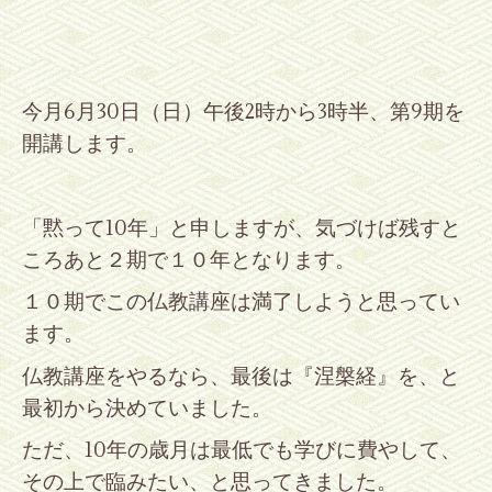
今月
6
月30日（日）午後2時から3時半、
第
9
期を
開講します。
「黙って
10
年」と申しますが、気づけば残すと
ころあと２期で１０年となります。
１０期でこの仏教講座は満了しようと思ってい
ます。
仏教講座をやるなら、最後は『涅槃経』を、と
最初から決めていました。
ただ、10年の歳月は最低でも学びに費やして、
その上で臨みたい、と思ってきました。