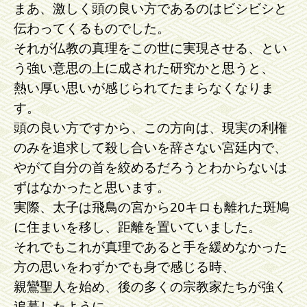
まあ、激しく頭の良い方であるのはビシビシと
伝わってくるものでした。
それが仏教の真理をこの世に実現させる、とい
う強い意思の上に成された研究かと思うと、
熱い厚い思いが感じられてたまらなくなりま
す。
頭の良い方ですから、この方向は、現実の利権
のみを追求して殺し合いを辞さない宮廷内で、
やがて自分の首を絞めるだろうとわからないは
ずはなかったと思います。
実際、太子は飛鳥の宮から20キロも離れた斑鳩
に住まいを移し、距離を置いていました。
それでもこれが真理であると手を緩めなかった
方の思いをわずかでも身で感じる時、
親鸞聖人を始め、後の多くの宗教家たちが強く
追慕したように、