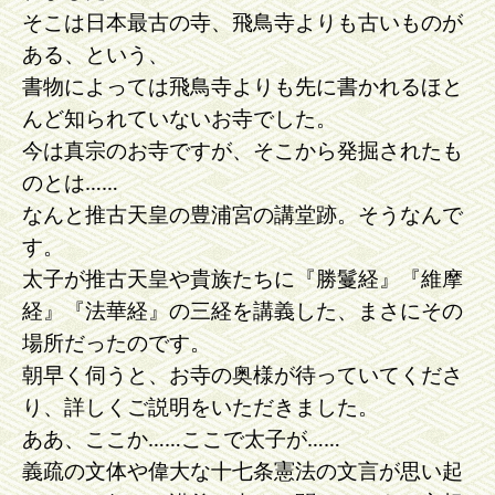
そこは日本最古の寺、飛鳥寺よりも古いものが
ある、という、
書物によっては飛鳥寺よりも先に書かれるほと
んど知られていないお寺でした。
今は真宗のお寺ですが、そこから発掘されたも
のとは……
なんと推古天皇の豊浦宮の講堂跡。そうなんで
す。
太子が推古天皇や貴族たちに『勝鬘経』『維摩
経』『法華経』の三経を講義した、まさにその
場所だったのです。
朝早く伺うと、お寺の奥様が待っていてくださ
り、詳しくご説明をいただきました。
ああ、ここか……ここで太子が……
義疏の文体や偉大な十七条憲法の文言が思い起