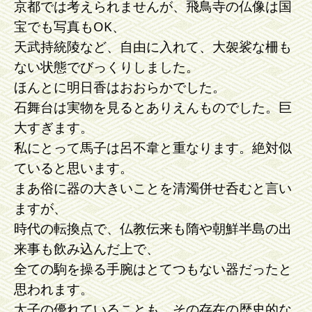
京都では考えられませんが、飛鳥寺の仏像は国
宝でも写真もOK、
天武持統陵など、自由に入れて、大袈裟な柵も
ない状態でびっくりしました。
ほんとに明日香はおおらかでした。
石舞台は実物を見るとありえんものでした。巨
大すぎます。
私にとって馬子は呂不韋と重なります。絶対似
ていると思います。
まあ俗に器の大きいことを清濁併せ呑むと言い
ますが、
時代の転換点で、仏教伝来も隋や朝鮮半島の出
来事も飲み込んだ上で、
全ての駒を操る手腕はとてつもない器だったと
思われます。
太子の優れていることも、その存在の歴史的な