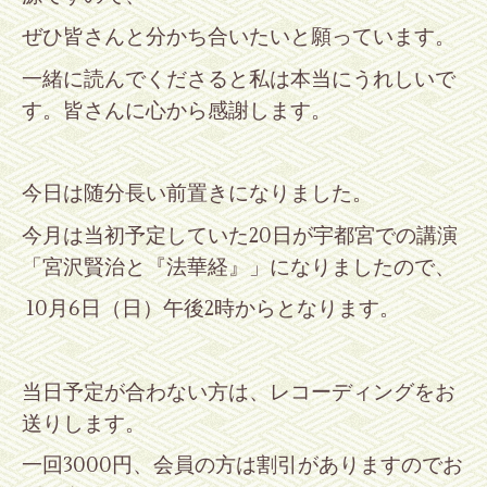
ぜひ皆さんと分かち合いたいと願っています。
一緒に読んでくださると私は本当にうれしいで
す。皆さんに心から感謝します。
今日は随分長い前置きになりました。
今月は当初予定していた
20
日が宇都宮での講演
「宮沢賢治と『法華経』」になりましたので、
10
月
6
日（日）午後
2
時からとなります。
当日予定が合わない方は、レコーディングをお
送りします。
一回
3000
円、会員の方は割引がありますのでお