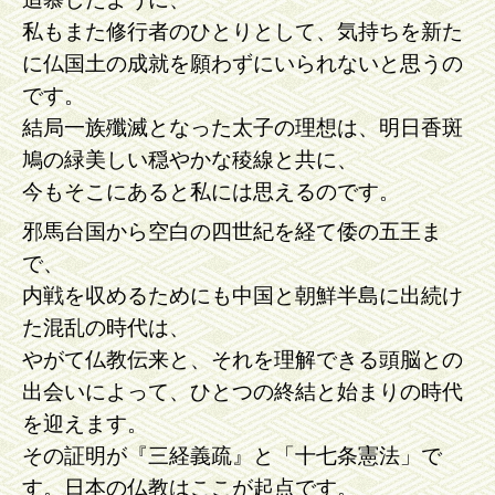
私もまた修行者のひとりとして、気持ちを新た
に仏国土の成就を願わずにいられないと思うの
です。
結局一族殲滅となった太子の理想は、明日香斑
鳩の緑美しい穏やかな稜線と共に、
今もそこにあると私には思えるのです。
邪馬台国から空白の四世紀を経て倭の五王ま
で、
内戦を収めるためにも中国と朝鮮半島に出続け
た混乱の時代は、
やがて仏教伝来と、それを理解できる頭脳との
出会いによって、ひとつの終結と始まりの時代
を迎えます。
その証明が『三経義疏』と「十七条憲法」で
す。日本の仏教はここが起点です。