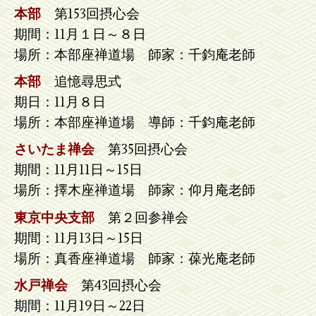
本部
第153回摂心会
期間：11月１日～８日
場所：本部座禅道場 師家：千鈞庵老師
本部
追憶尋思式
期日：11月８日
場所：本部座禅道場 導師：千鈞庵老師
さいたま禅会
第35回摂心会
期間：11月11日～15日
場所：擇木座禅道場 師家：仰月庵老師
東京中央支部
第２回参禅会
期間：11月13日～15日
場所：真香座禅道場 師家：葆光庵老師
水戸禅会
第43回摂心会
期間：11月19日～22日