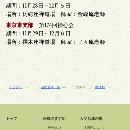
期間：11月28日～12月５日
場所：房総座禅道場 師家：金峰庵老師
東京東支部
第174回摂心会
期間：11月29日～12月６日
場所：擇木座禅道場 師家：了々庵老師
「
トップへ
」へ ｜ 「
全国道場一覧
」へ ｜ 次のページ「
部活動
」へ
トップ
座禅のすすめ
人間形成の禅
座禅の仕方
人間禅について