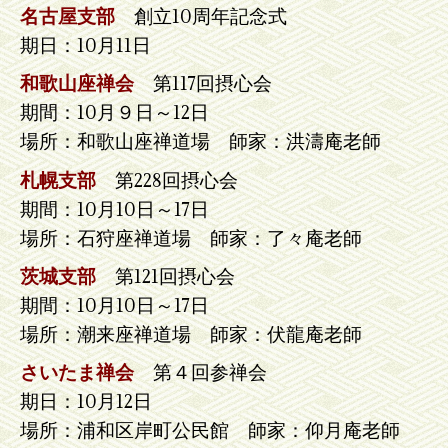
名古屋支部
創立10周年記念式
期日：10月11日
和歌山座禅会
第117回摂心会
期間：10月９日～12日
場所：和歌山座禅道場 師家：洪濤庵老師
札幌支部
第228回摂心会
期間：10月10日～17日
場所：石狩座禅道場 師家：了々庵老師
茨城支部
第121回摂心会
期間：10月10日～17日
場所：潮来座禅道場 師家：伏龍庵老師
さいたま禅会
第４回参禅会
期日：10月12日
場所：浦和区岸町公民館 師家：仰月庵老師