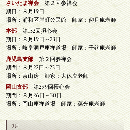
さいたま禅会
第２回参禅会
期日：８月19日
場所：浦和区岸町公民館 師家：仰月庵老師
本部
第152回摂心会
期日：８月19日～23日
場所：岐阜洞戸座禅道場 師家：千鈞庵老師
鹿児島支部
第２回参禅会
期間：８月22日～23日
場所：茶山房 師家：大休庵老師
岡山支部
第299回摂心会
期間：８月26日～30日
場所：岡山座禅道場 師家：葆光庵老師
9月