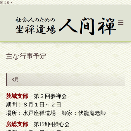
閉じる ×
主な行事予定
8月
茨城支部
第２回参禅会
期間：８月１日～２日
場所：水戸座禅道場 師家：伏龍庵老師
房総支部
第198回摂心会