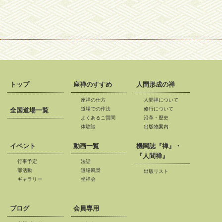
トップ
座禅のすすめ
人間形成の禅
座禅の仕方
人間禅について
道場での作法
修行について
全国道場一覧
よくあるご質問
沿革・歴史
体験談
出版物案内
イベント
動画一覧
機関誌『禅』・
『人間禅』
行事予定
法話
部活動
道場風景
出版リスト
ギャラリー
坐禅会
*
*
*
ブログ
会員専用