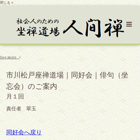
閉じる ×
See more
市川松戸座禅道場｜同好会｜俳句（坐
忘会）のご案内
月１回
責任者 翠玉
同好会へ戻り