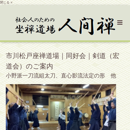
閉じる ×
市川松戸座禅道場｜同好会｜剣道（宏
道会）のご案内
小野派一刀流組太刀、直心影流法定の形 他