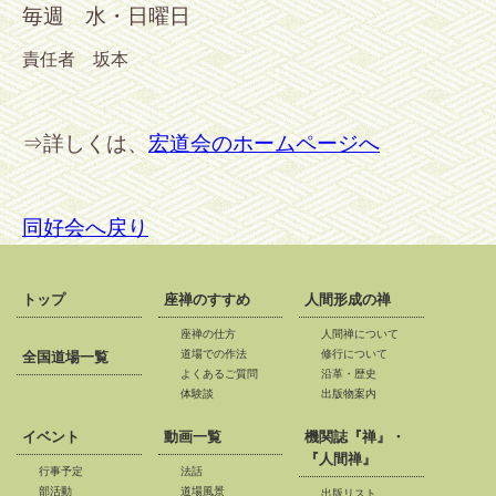
毎週 水・日曜日
責任者 坂本
⇒詳しくは、
宏道会のホームページへ
同好会へ戻り
トップ
座禅のすすめ
人間形成の禅
座禅の仕方
人間禅について
道場での作法
修行について
全国道場一覧
よくあるご質問
沿革・歴史
体験談
出版物案内
イベント
動画一覧
機関誌『禅』・
『人間禅』
行事予定
法話
部活動
道場風景
出版リスト