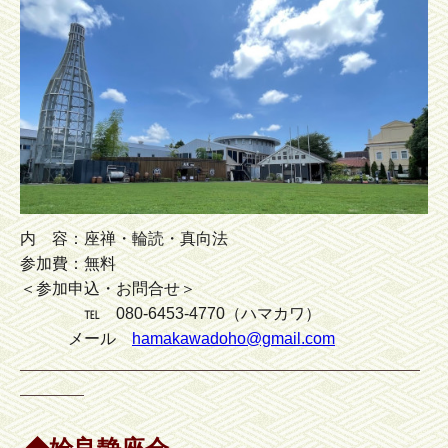
内 容：座禅・輪読・真向法
参加費：無料
＜参加申込・お問合せ＞
℡ 080-6453-4770（ハマカワ）
メール
hamakawadoho@gmail.com