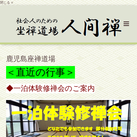
閉じる ×
鹿児島座禅道場
＜直近の行事＞
◆一泊体験修禅会のご案内