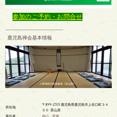
参加のご予約・お問合せ
鹿児島禅会基本情報
〒899-2703 鹿児島県鹿児島市上谷口町３４
所在地
００ 茶山房
責任者
内山 安海