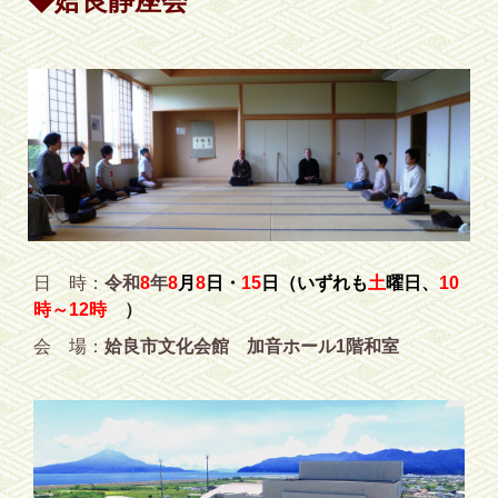
◆姶良静座会
日 時：
令和
8
年
8
月
8
日・
15
日（いずれも
土
曜日、
10
時～12時
）
会 場：
姶良市文化会館 加音ホール1階和室