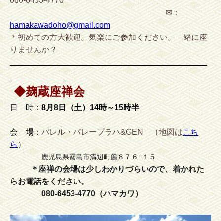
080-6453-4770
✉：
hamakawadoho@gmail.com
＊初めての方大歓迎。気楽にご参加ください。一緒に座
りませんか？
◆麹蔵座禅会
日 時：
8月8
日（土）14時～15時半
会 場：
バレル・バレープラハ&GEN （地図は
こち
ら
）
鹿児島県霧島市溝辺町麓８７６−１５
＊座禅の会場は少しわかりづらいので、着かれた
らお電話をください。
080-6453-4770（ハマカワ）