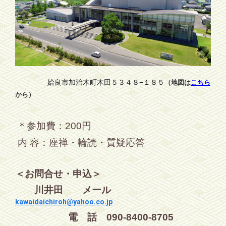
姶良市加治木町木田５３４８−１８５
（地図は
こちら
から）
＊
参加費：200円
内 容：座禅・輪読・質疑応答
＜お問合せ・申込＞
川井田 メール
kawaidaichiroh@yahoo.co.jp
電 話 090-8400-8705