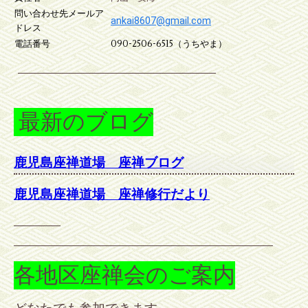
問い合わせ先メールア
ankai8607@gmail.com
ドレス
電話番号
090-2506-6515（うちやま）
最新のブログ
鹿児島座禅道場 座禅ブログ
鹿児島座禅道場 座禅修行だより
各地区座禅会のご案内