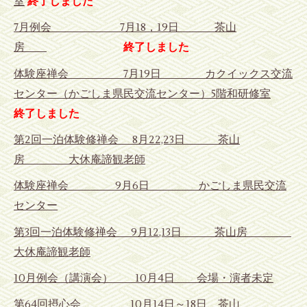
室
終了しました
7月例会 7月18，19日 茶山
房
終了しました
体験座禅会 7月19日
カクイックス交流
センター（かごしま県民交流センター）5階和研修室
終了しました
第2回一泊体験修禅会 8月22,23日 茶山
房 大休庵諦観老師
体験座禅会 9月6日
かごしま県民交流
センター
第3回一泊体験修禅会
9
月1
2
,1
3
日 茶山房
大休庵諦観老師
10月例会（講演会） 10月4日 会場・演者未定
第64回摂心会 10月14日～18日 茶山