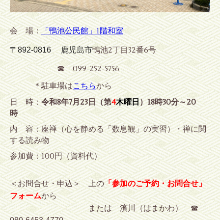
会 場：
「鴨池公民館」1階和室
鴨池2丁目32番6号
〒892-0816 鹿児島市
☎ 099-252-5756
＊駐車場は
こちら
から
日 時：
令和8年7
月23
日（第
4
木曜日
）
18時30分～20
時
内 容：座禅（心
を静める「数息観」の実習）・禅に関
する読み物
参加費：100円（資料代）
＜お問合せ・申込＞ 上の
「参加のご予約・お問合せ」
フォーム
から
または 濱川（はまかわ） ☎