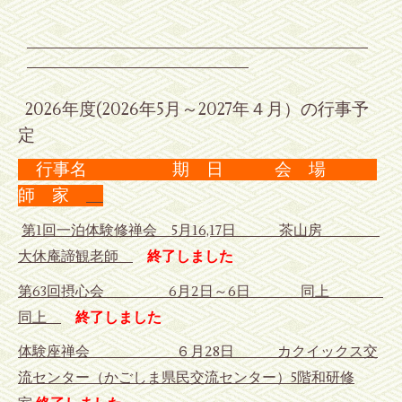
2026年度(2026年5月～2027年４月）の行事予
定
行事名 期 日 会 場
師 家
第1回一泊体験修禅会 5月16,17日 茶山房
大休庵諦観老師
終了しました
第63回摂心会 6月2日～6日 同上
同上
終了しました
体験座禅会 ６月28日 カクイックス交
流センター（かごしま県民交流センター）5階和研修