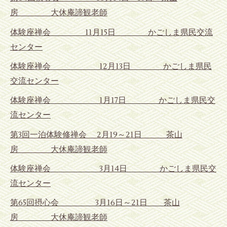
房 大休庵諦観老師
体験座禅会 11月15日
かごしま県民交流
センター
体験座禅会 12月13日 かごしま県民
交流センター
体験座禅会 1月17日 かごしま県民交
流センター
第3回一泊体験修禅会
2
月19～21
日 茶山
房 大休庵諦観老師
体験座禅会 3月14日 かごしま県民交
流センター
第65回摂心会 3月16日～21日 茶山
房 大休庵諦観老師