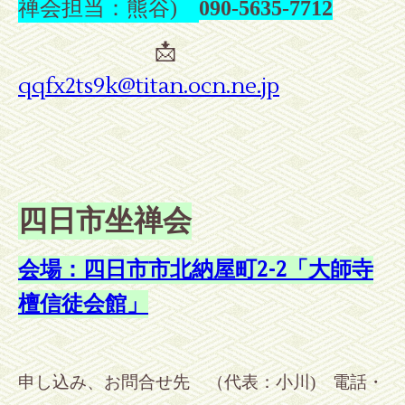
禅会担当：熊谷
)
090-5635-7712
📩
qqfx2ts9k@titan.ocn.ne.jp
四日市坐禅会
会場：四日市市北納屋町2-2「大師寺
檀信徒会館」
申し込み、お問合せ先
（代表：小川
) 電話・