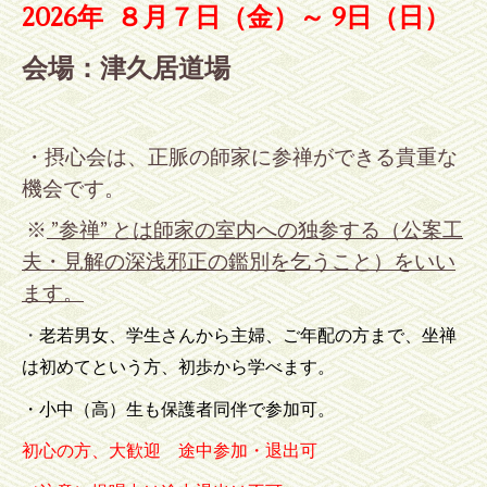
2026年
８
月７日（金）～ 9
日（日）
会場：津久居道場
・摂心会は、正脈の師家に参禅ができる貴重な
機会です。
※
”参禅” とは師家の室内への独参する（公案工
夫・見解の深浅邪正の鑑別を乞うこと）をいい
ます。
・
老若男女、学生さんから主婦、ご年配の方まで、坐禅
は初めてという方、初歩から学べます。
・小中（高）生も保護者同伴で参加可。
初心の方、大歓迎 途中参加・退出可