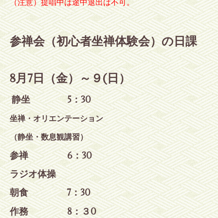
（注意）提唱中は途中退出は不可。
参禅会（初心者坐禅体験会）の日課
8月7日（金）～９(日）
静坐 5
：30
坐禅・オリエンテーション
（静坐・数息観講習）
参禅 6：30
ラジオ体操
朝食 7：30
作務 8：３
0