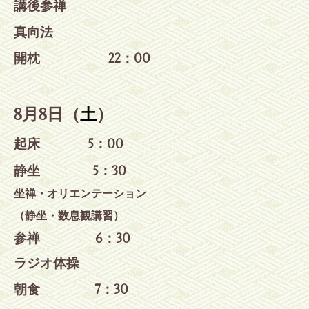
講後参禅
真向法
開枕 22：00
8月8日（
土
）
起床 5：00
静坐 5
：30
坐禅・オリエンテーション
（静坐・数息観講習）
参禅 6：30
ラジオ体操
朝食 7：30