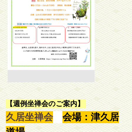
【週例坐禅会のご案内】
久居坐禅会
会場：津久居