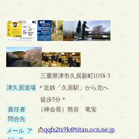
三重県津市久居新町1058-3
津久居道場
＊近鉄「久居駅」から北へ
徒歩5分＊
責任者
（禅会長）熊谷 竜安
問合先
📩
qqfx2ts9k@titan.ocn.ne.jp
メール ア