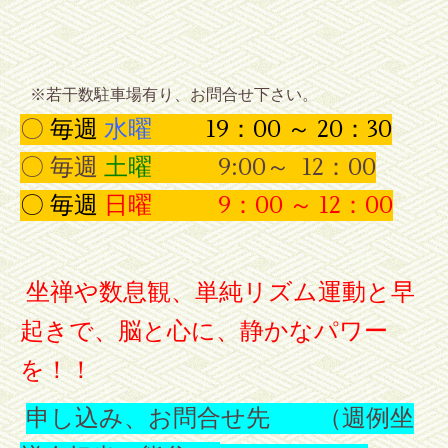
※若干数駐車場有り、お問合せ下さい。
〇
毎週
水曜
19：00 ～ 20：30
〇 毎週
土曜
9:00
～ 12：00
〇 毎週
日曜
9
：00
～ 12
：00
坐禅や数息観、単純リズム運動と早
起きで、脳と心に、静かなパワー
を！！
申し込み、お問合せ先
（週例坐