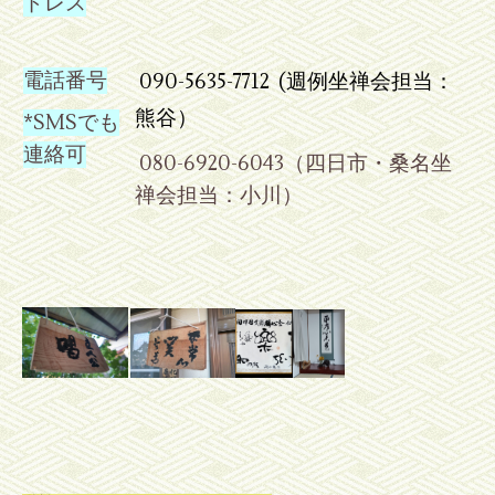
ドレス
電話番号
090-5635-7712 (週例坐禅会担当：
熊谷）
*SMSでも
連絡可
080-6920-6043（四日市・桑名坐
禅会担当：小川）