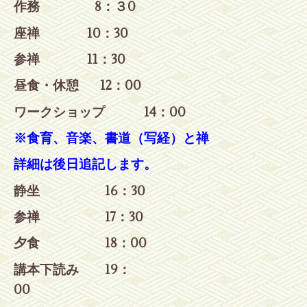
作務 8：３
0
座禅 10：30
参禅
11：30
昼食・休憩 12：00
ワークショップ 14：00
※食育、音楽、書道（写経）と禅
詳細は後日追記します。
静坐 16：30
参禅 17
：30
夕食 18：00
講本下読み 19：
00