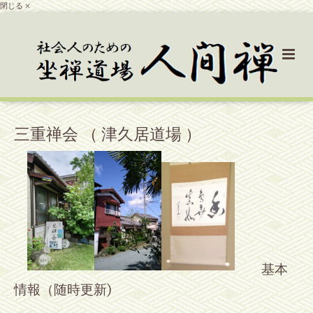
閉じる ×
三重禅会 （ 津久居道場 ）
基本
情報（随時更新)