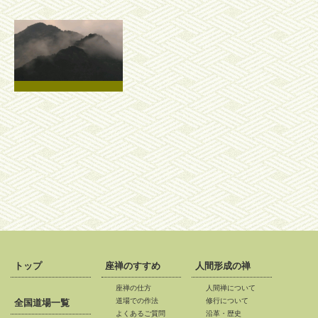
トップ
座禅のすすめ
人間形成の禅
座禅の仕方
人間禅について
道場での作法
修行について
全国道場一覧
よくあるご質問
沿革・歴史