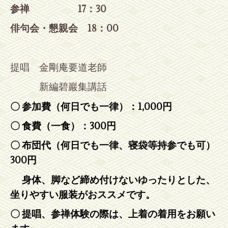
参禅 17
：30
俳句会・懇親会 18：00
提唱 金剛庵要道老師
新編碧巖集講話
〇 参加費（何日でも一律）：1,000円
〇 食費（一食）：300円
〇 布団代（何日でも一律、寝袋等持参でも可）
300円
身
体、脚など締め付けないゆったりとした、
坐りやすい服装がおススメです。
〇 提唱、参禅体験の際は、上着の着用をお願い