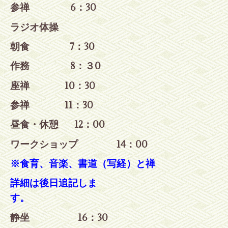
参禅 6：30
ラジオ体操
朝食 7：30
作務 8：３
0
座禅 10：30
参禅
11：30
昼食・休憩 12：00
ワークショップ 14：00
※食育、音楽、書道（写経）と禅
詳細は後日追記しま
す。
静坐 16：30