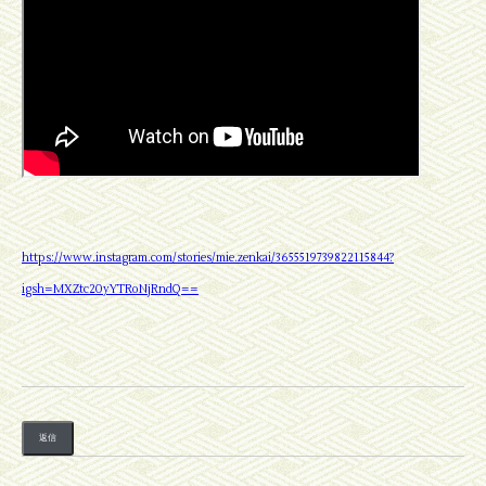
https://www.instagram.com/stories/mie.zenkai/3655519739822115844?
igsh=MXZtc20yYTRoNjRndQ==
返信