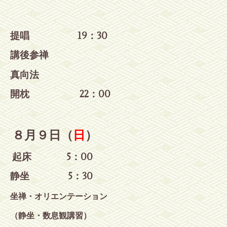
提唱 19：30
講後参禅
真向法
開枕 22：00
８月９日（
日
）
起床 5：00
静坐 5
：30
坐禅・オリエンテーション
（静坐・数息観講習）