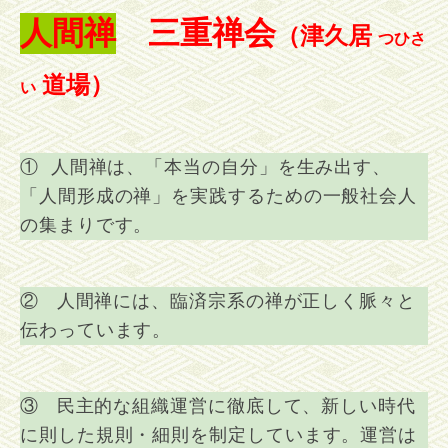
人間禅
三重禅会
（津久居
つひさ
道場）
い
① 人間禅は、「本当の自分」を生み出す、
「人間形成の禅」を実践するための一般社会人
の集まりです。
② 人間禅には、臨済宗系の禅が正しく脈々と
伝わっています。
③ 民主的な組織運営に徹底して、新しい時代
に則した規則・細則を制定しています。運営は