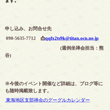
ます。
申し込み、お問合せ先
090-5635-7712 📩
qqfx2ts9k@titan.ocn.ne.jp
(
週例坐禅会担当：熊
谷
)
※今後のイベント開催など詳細は、ブログ等に
も随時掲載致します。
東海地区支部禅会のグーグルカレンダー