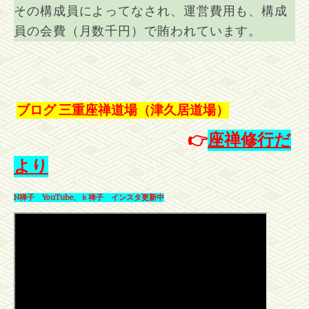
その構成員によってなされ、運営費用も、構成
員の会費（月数千円）で賄われています。
ブログ 三重座禅道場（津久居道場）
👉
座
禅修行だ
より
N禅子 YouTube、ｋ禅子 インスタ更新中