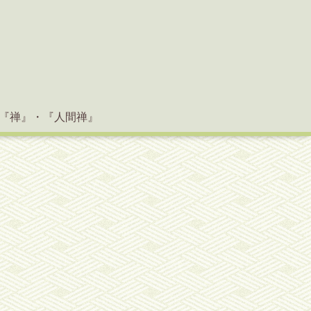
『禅』・『人間禅』