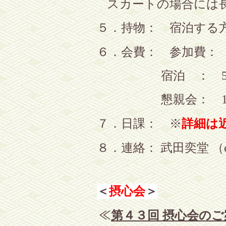
スカートの場合には
５．持物： 宿泊する
６．会費： 参加費：
宿泊 ：
懇親会：
７．日課
： ※
詳細は
８．連絡： 武田奕堂 （
＜
摂心会
＞
第４３回 摂心会のご
≪