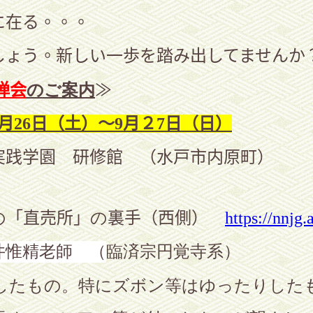
に在る。。。
しょう。新しい一歩を踏み出してませんか
のご案内
禅会
≫
月
26日（土）～9月２7日（日）
実践学園 研修館 （水戸市内原町）
の
「直売所」
の
裏手（西側）
https://nnjg.
井惟精老師 （
臨済宗円覚寺系）
したもの。特にズボン等はゆったりした