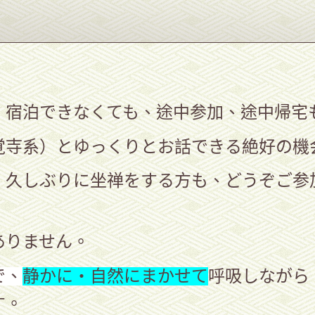
。宿泊できなくても、途中参加、途中帰宅
覚寺系）とゆっくりとお話できる絶好の機
、久しぶりに坐禅をする方も、どうぞご参
ありません。
で、
静かに・自然にまかせて
呼吸しながら
す。