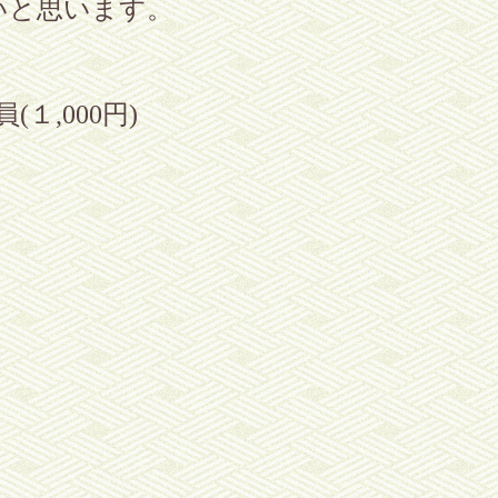
いと思います。
員
(１
,000
円
)