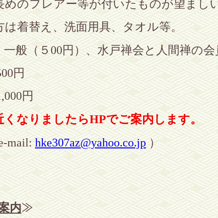
長めのフレアー等が付いたものが望まし
方は着替え、洗面用具、タオル等。
 一般（
５00
円）、水戸禅会と人間禅の会
500
円
1,000
円
近くなりましたらHPでご案内します。
e-mail:
hke307az@yahoo.co.jp
）
案内
≫