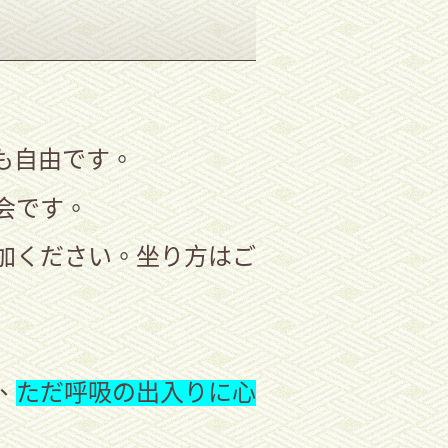
も自由です。
会です。
加ください。坐り方はご
、
ただ呼吸の出入りに心