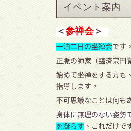
イベント案内
＜
参禅会
＞
一泊二日の坐禅会
です
正脈の師家（臨済宗円
始めて坐禅をする方も
指導します。
不可思議なことは何も
身体に無理のない姿勢
を凝らす
、これだけで