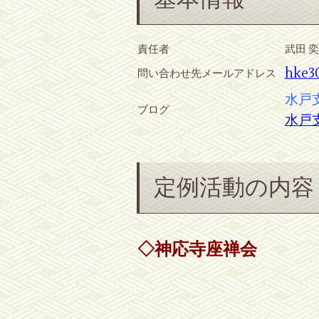
責任者
武田 
hke3
問い合わせ先メールアドレス
水戸
ブログ
水戸
定例活動の内容
◇神応寺座禅会