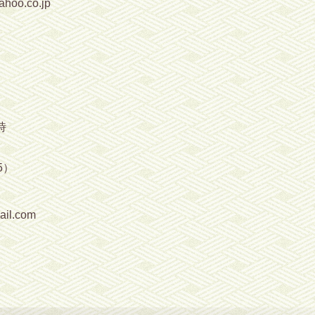
o.co.jp
時
5）
l.com