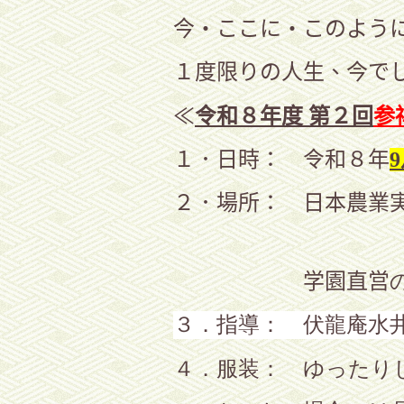
今・ここに・このよう
１度限りの人生、今で
≪
令和８年度 第２回
参
１．日時： 令和８年
9
２．場所： 日本農業
学園直営
３．指導： 伏龍庵水
４．服装： ゆったり