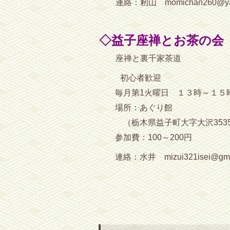
連絡：籾山 momichan260@yaho
◇益子座禅とお茶の会
座禅と裏千家茶道
初心者歓迎
毎月第1火曜日 １３時～１５
場所：あぐり館
（栃木県益子町大字大沢353
参加費：100～200円
連絡：水井 mizui321isei@gmai