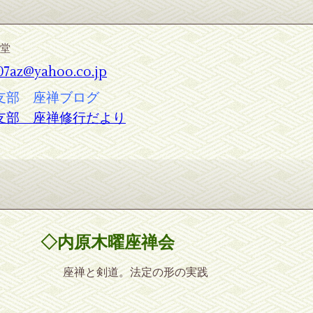
奕堂
07az@yahoo.co.jp
支部 座禅ブログ
支部 座禅修行だより
◇内原木曜座禅会
座禅と剣道。法定の形の実践