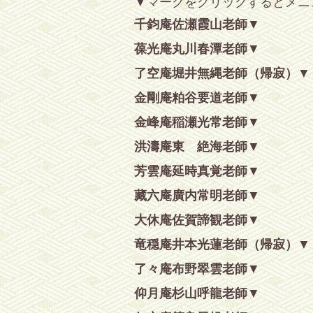
▼マークをクリックするとメニ
千鈞庵佐瀬霞山老師
葆光庵丸川春潭老師
了空庵堀井無縄老師（帰寂）
金剛庵粕谷要道老師
金峰庵稲瀬光常老師
洪濤庵東 絶海老師
芳雲庵延時真覚老師
藏六庵廣内常明老師
大休庵佐賀諦観老師
竜穏庵井本光蓮老師（帰寂）
了々庵布野翠雲老師
仰月庵杉山呼龍老師