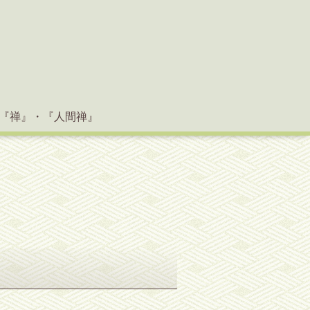
『禅』・『人間禅』