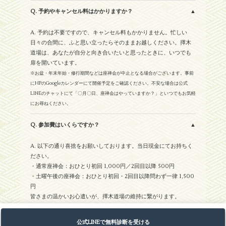
Q. 予約やキャンセル料はかかりますか？
A. 予約は不要ですので、キャンセル料もかかりません。忙しい
日々の合間に、ふと思い立ったらそのままお越しください。擇木
道場は、あなたが自分と向き合いたいと思ったときに、いつでも
扉を開いています。
※お盆・年末年始・修行期間などは座禅会が中止となる場合がございます。事前
にHPのGoogleカレンダーにて開催予定をご確認ください。不安な場合は公式
LINEのチャットにて「〇月〇日、座禅会はやっていますか？」といつでもお気軽
にお尋ねください。
Q. 参加費はいくらですか？
A. 以下の通り喜捨をお願いしております。当日現金にてお持ちく
ださい。
・通常座禅会：おひとり初回 1,000円／2回目以降 500円
・土曜午後の座禅会：おひとり初回・2回目以降問わず一律 1,500
円
皆さまの温かいお心遣いが、擇木道場の維持に繋がります。
公式LINEで無料診断を受ける