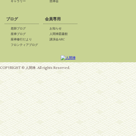
ギャラリー
坐禅会
*
*
*
ブログ
会員専用
老師ブログ
お知らせ
座禅ブログ
人間禅図書館
座禅修行だより
講演会ARC
フロンティアブログ
COPYRIGHT © 人間禅. All rights Reserved.