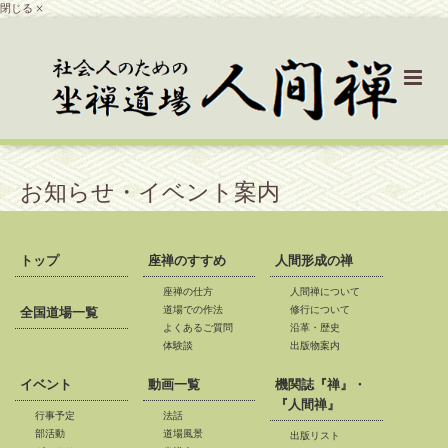
閉じる ×
お知らせ・イベント案内
トップ
座禅のすすめ
人間形成の禅
座禅の仕方
人間禅について
道場での作法
修行について
全国道場一覧
よくあるご質問
沿革・歴史
体験談
出版物案内
イベント
動画一覧
機関誌『禅』・
『人間禅』
行事予定
法話
部活動
道場風景
出版リスト