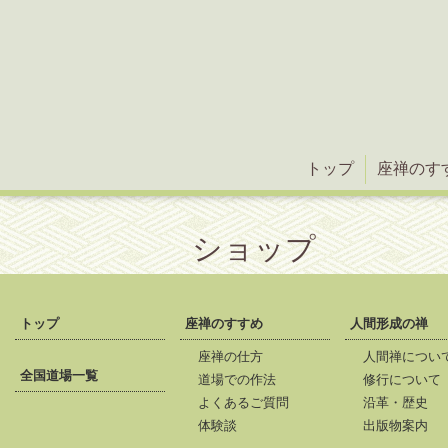
トップ
座禅のす
ショップ
トップ
座禅のすすめ
人間形成の禅
座禅の仕方
人間禅につい
全国道場一覧
道場での作法
修行について
よくあるご質問
沿革・歴史
体験談
出版物案内