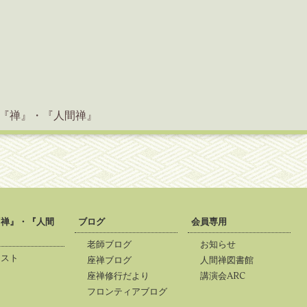
『禅』・『人間禅』
『禅』・『人間
ブログ
会員専用
老師ブログ
お知らせ
リスト
座禅ブログ
人間禅図書館
座禅修行だより
講演会ARC
フロンティアブログ