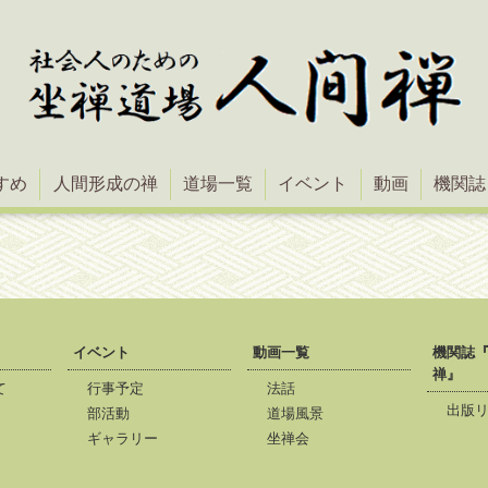
すめ
人間形成の禅
道場一覧
イベント
動画
機関誌
イベント
動画一覧
機関誌
禅』
て
行事予定
法話
出版
部活動
道場風景
*
ギャラリー
坐禅会
*
*