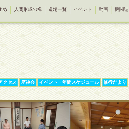
すめ
人間形成の禅
道場一覧
イベント
動画
機関誌
アクセス
座禅会
イベント・年間スケジュール
修行だより