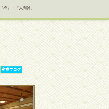
『禅』・『人間禅』
座禅ブログ