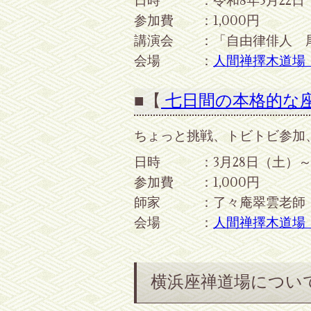
日時 ：令和8年5月22日（
参加費 ：1,000円
講演会 ：「自由律俳人 
会場 ：
人間禅擇木道場
■【
七日間の本格的な
ちょっと挑戦、トビトビ参加
日時 ：3月28日（土）～
参加費 ：1,000円
師家 ：了々庵翠雲老師
会場 ：
人間禅擇木道場
横浜座禅道場につい