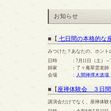
お知らせ
■【
七日間の本格的な
みつけた？あなたの、ホント
日時 ：7月11日（土）～7
師家 ：了々庵翠雲老師
会場 ：
人間禅擇木道場
■【
座禅体験会 ３日間
講演会だけでなく、座禅体験