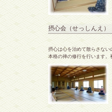
摂心会（せっしんえ）
摂心は心を治めて散らさない
本格の禅の修行を行います。