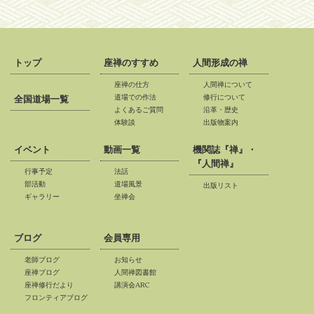
トップ
座禅のすすめ
人間形成の禅
座禅の仕方
人間禅について
道場での作法
修行について
全国道場一覧
よくあるご質問
沿革・歴史
体験談
出版物案内
イベント
動画一覧
機関誌『禅』・
『人間禅』
行事予定
法話
部活動
道場風景
出版リスト
ギャラリー
坐禅会
*
*
*
ブログ
会員専用
老師ブログ
お知らせ
座禅ブログ
人間禅図書館
座禅修行だより
講演会ARC
フロンティアブログ