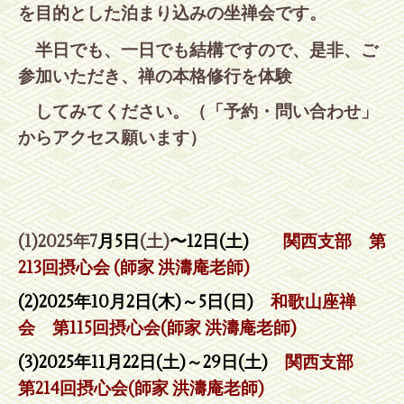
を目的とした泊まり込みの坐禅会です。
半日でも、一日でも結構ですので、是非、ご
参加いただき、禅の本格修行を体験
してみてください。（「予約・問
い合わせ」
からアクセス願います）
(1)
2025年7
月5日
(土)
〜12日(土)
関西支部 第
213回摂心会 (師家 洪濤庵老師)
(2)2025年10月2日(木)～5日(日)
和歌山座禅
会 第115回摂心会(師家 洪濤庵老師)
(3)2025年11月22日(土)～29日(土)
関西支部
第214回摂心会(師家 洪濤庵老師)