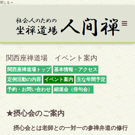
閉じる ×
関西座禅道場 イベント案内
関西座禅道場トップ
基本情報・アクセス
定例活動の内容
イベント案内
主な年間予定
予約・お問い合わせ
細道会（俳句会）
★摂心会のご案内
摂心会とは老師との一対一の参禅弁道の修行